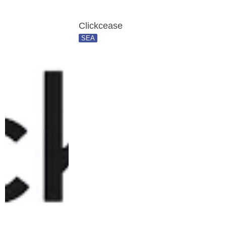
Clickcease
SEA